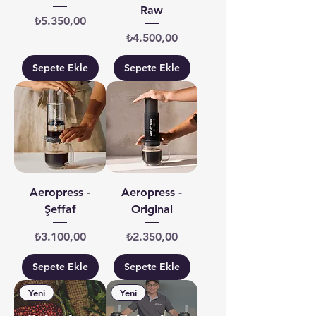
Raw
Fiyat
₺5.350,00
Fiyat
₺4.500,00
Sepete Ekle
Sepete Ekle
Aeropress -
Aeropress -
Şeffaf
Original
Fiyat
Fiyat
₺3.100,00
₺2.350,00
Sepete Ekle
Sepete Ekle
Yeni
Yeni