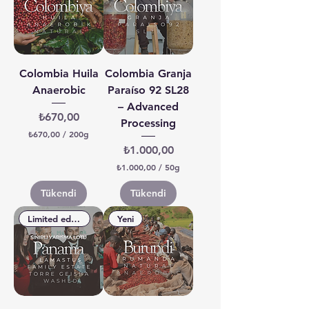
Colombia Huila
Colombia Granja
Anaerobic
Paraíso 92 SL28
– Advanced
Fiyat
₺670,00
Processing
₺670,00
/
200g
2
Fiyat
₺1.000,00
0
0
₺1.000,00
/
50g
G
5
r
0
Tükendi
Tükendi
a
G
m
r
Limited edition - 90+
Yeni
b
a
a
m
ş
b
ı
a
n
ş
a
ı
₺
n
6
a