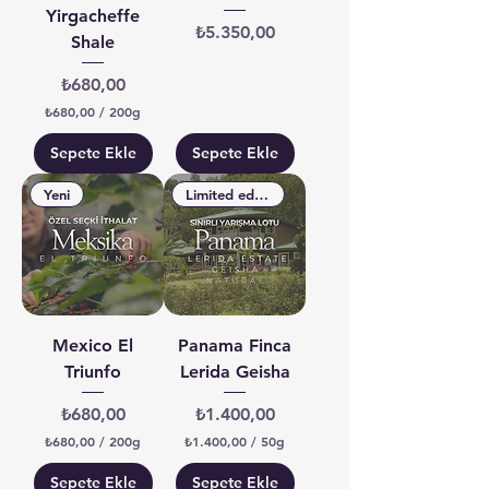
Yirgacheffe
Fiyat
₺5.350,00
Shale
Fiyat
₺680,00
₺680,00
/
200g
2
0
Sepete Ekle
Sepete Ekle
0
G
Yeni
Limited edition - 90+
r
a
m
b
a
ş
ı
n
a
Mexico El
Panama Finca
₺
Triunfo
Lerida Geisha
6
8
0
Fiyat
Fiyat
₺680,00
₺1.400,00
,
₺680,00
/
200g
₺1.400,00
/
50g
0
2
5
0
0
0
Sepete Ekle
Sepete Ekle