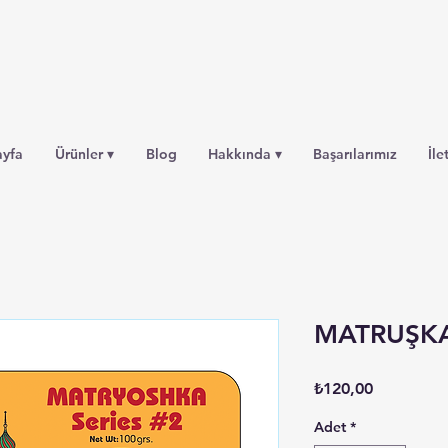
ayfa
Ürünler ▾
Blog
Hakkında ▾
Başarılarımız
İle
MATRUŞKA 
Fiyat
₺120,00
Adet
*