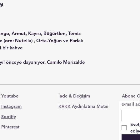
ği
ango, Armut, Kayısı, Böğürtlen, Temiz
ste (orn: Nutella) , Orta-Yoğun ve Parlak
i bir kahve
2 yıl önceye dayanıyor. Camilo Merizalde
ri üretebilen eşsiz bir çiftlik yaratma
 yerine, kârlılığın arkasındaki itici güç
r verdi. Tutarlılıkta üstün kaliteli
 yaratmak için biyoçeşitliliğin çok
Youtube
İade & Değişim
Abone O
tti.
e-mail ad
tliği, Özel Kahve Pazarı için harika kahve
Instagram
KVKK Aydınlatma Metni
Spotify
ki ve hayvanları, kahve bitkileriyle
Evet
 etmek için tasarladı. Bu, Santuario'da
Pinterest
ediy
çoğunluğunun son derece yüksek kalitede