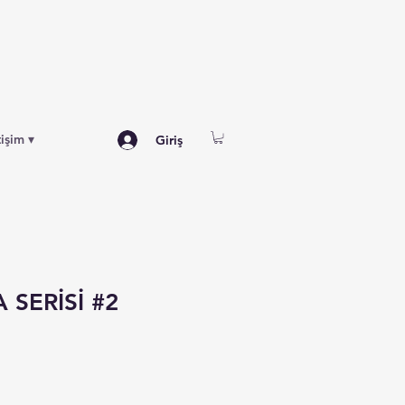
tişim ▾
Giriş
SERİSİ #2