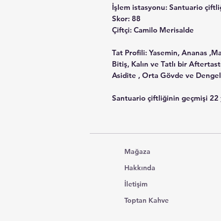
İşlem istasyonu
: Santuario çiftli
Skor: 88
Çiftçi
: Camilo Merisalde
Tat Profili: Yasemin, Ananas ,M
Bitiş, Kalın ve Tatlı bir Afterta
Asidite , Orta Gövde ve Dengel
Santuario çiftliğinin geçmişi 2
Kolombiya'da en iyi özel kahvele
arzusuyla başladı. Camilo, nicelik
olarak kaliteye odaklanmaya kara
bardaklar üretebilecek bir ortam
Mağaza
önemli olduğunu çabucak fark e
İlk on yıl boyunca Santuario Çif
Hakkında
çekirdekleri üretmeyi başardı.
İletişim
Santuario Çiftliği çok çeşitli bit
simbiyoz içinde çalışmaya teşvik
Toptan Kahve
yetiştirilen çeşitlerin büyük 