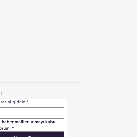
l
resini giriniz
*
, haber mailleri almayı kabul 
orum.
*