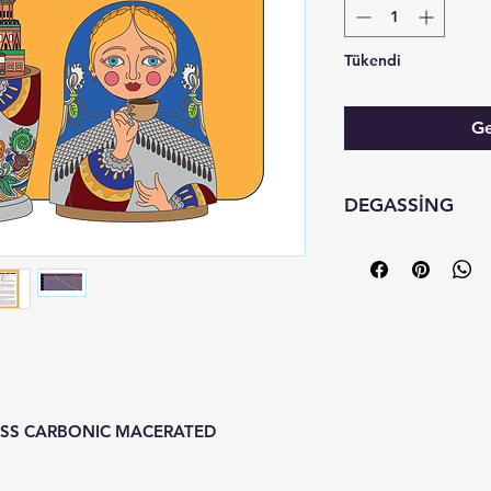
Tükendi
Ge
DEGASSİNG
kavrum tarihinden
4
ESS CARBONIC MACERATED