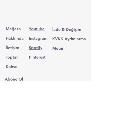
Mağaza
Youtube
İade & Değişim
Hakkında
Instagram
KVKK Aydınlatma
İletişim
Spotify
Metni
Toptan
Pinterest
Kahve
Abone Ol
e-mail adresini giriniz
*
Evet, haber mailleri almayı kabul 
ediyorum.
*
Abone Ol